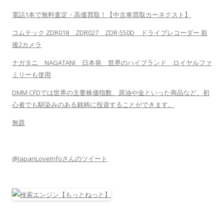
電話1本で無料査定・高価買取！【中古車買取カーネクスト】
コムテック ZDR018 ZDR027 ZDR-550D ドライブレコーダー 前
後2カメラ
ナガタニ NAGATANI 日本発 世界のハイブランド ロイヤルファ
ミリーも使用
DMM CFDでは世界の主要株価指数、原油や金といった商品など、初
心者でも馴染みのある銘柄に投資することができます。
無題
@JapanLoveInfoさんのツイート