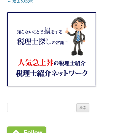
投
←
過去の投稿
稿
ナ
ビ
ゲ
ー
シ
ョ
ン
検
索: