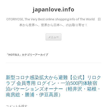
japanlove.info
OTORIYOSE, The Very Best online shopping info of The World 日
本から世界へ、世界から日本へ、のお取り寄せ！
コ
メニュー
ン
テ
ン
ツ
へ
「
HOTELS
」カテゴリーアーカイブ
ス
キ
ッ
プ
新型コロナ感染拡大から避難【公式】リロク
ラブ 会員専用 ログイン・一泊500円体験宿
泊バケーションズオーナー（軽井沢・箱根・
南房総・勝浦・伊豆高原）
コメントを残す