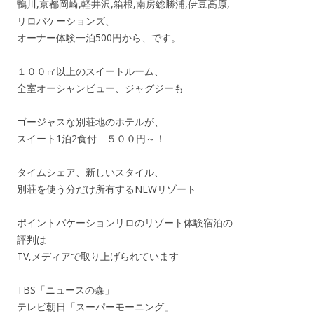
鴨川,京都岡崎,軽井沢,箱根,南房総勝浦,伊豆高原,
リロバケーションズ、
オーナー体験一泊500円から、です。
１００㎡以上のスイートルーム、
全室オーシャンビュー、ジャグジーも
ゴージャスな別荘地のホテルが、
スイート1泊2食付 ５００円～！
タイムシェア、新しいスタイル、
別荘を使う分だけ所有するNEWリゾート
ポイントバケーションリロのリゾート体験宿泊の
評判は
TV,メディアで取り上げられています
TBS「ニュースの森」
テレビ朝日「スーパーモーニング」