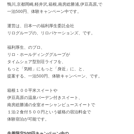
鴨川,京都岡崎,軽井沢,箱根,南房総勝浦,伊豆高原,で
一泊500円、体験キャンペーン中です。
運営は、日本一の福利厚生委託会社
リログループの、リロバケーションズ、です。
福利厚生、のプロ、
リロ・ホールディンググループが
タイムシェア型別荘ライフを、
もっと「気軽」にもっと「身近」に、と、
提案する、一泊500円、体験キャンペーン、です。
箱根１００平米スイートや
伊豆高原の温泉バーデン付きスイート、
南房総勝浦の全室オーシャンビュースイートで
１泊２食付５００円という破格の宿泊料金で
体験宿泊が可能です。
先着限定500円キャンペーン中の