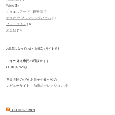
Wine
(3)
ジュエルアップ 最安値
(1)
デュオ ザ クレンジングバーム
(1)
ビットコイン
(3)
未分類
(14)
お世話になっていますお役立ちサイトです
・海外発送専門の通販サイト
CLUB JAPAN様
世界各国の品物 お菓子や食べ物の
レビューサイト ・
舶来品セレクション 様
JAPANLOVE.INFO