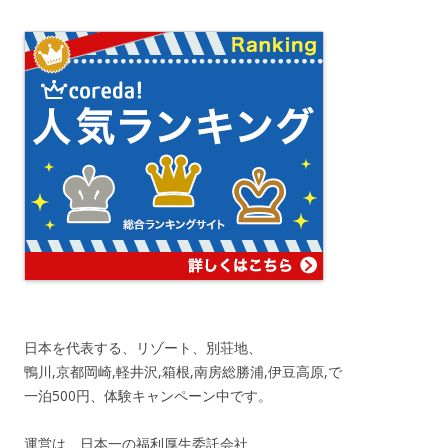
日本を代表する、リゾート、別荘地、
鴨川,京都岡崎,軽井沢,箱根,南房総勝浦,伊豆高原,で
一泊500円、体験キャンペーン中です。
運営は、日本一の福利厚生委託会社