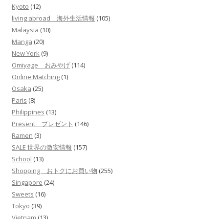
Kyoto
(12)
living abroad 海外生活情報
(105)
Malaysia
(10)
Manga
(20)
New York
(9)
Omiyage おみやげ
(114)
Online Matching
(1)
Osaka
(25)
Paris
(8)
Philippines
(13)
Present プレゼント
(146)
Ramen
(3)
SALE 世界の激安情報
(157)
School
(13)
Shopping おトクにお買い物
(255)
Singapore
(24)
Sweets
(16)
Tokyo
(39)
Vietnam
(13)