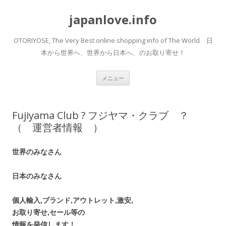
japanlove.info
OTORIYOSE, The Very Best online shopping info of The World 日
本から世界へ、世界から日本へ、のお取り寄せ！
コ
メニュー
ン
テ
ン
ツ
へ
Fujiyama Club ? フジヤマ・クラブ ？
ス
キ
（ 運営者情報 ）
ッ
プ
世界のみなさん
日本のみなさん
個人輸入,ブランド,アウトレット,激安,
お取り寄せ,セール等の
情報を発信します！