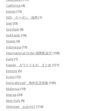
California
(4)
Denim
(13)
DiDi クーポン 福岡
(1)
Diet
(33)
Gundam
(6)
Hokkaido
(16)
Hotels
(6)
Indonesia
(13)
International Order 国際配送可
(100)
Kanji
(1)
Kawaii カワイイもの まとめ
(121)
Kimono
(5)
Kyoto
(12)
living abroad 海外生活情報
(105)
Malaysia
(10)
Manga
(20)
New York
(9)
Omiyage おみやげ
(114)