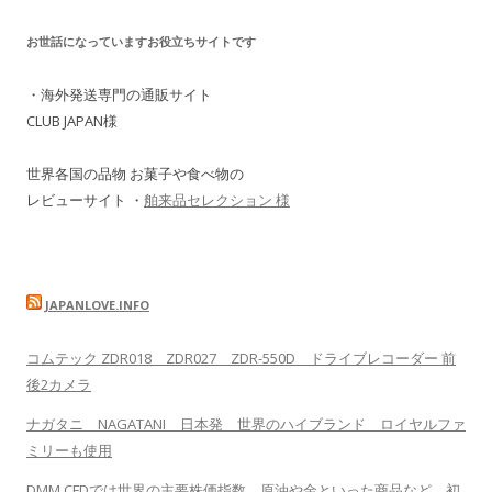
お世話になっていますお役立ちサイトです
・海外発送専門の通販サイト
CLUB JAPAN様
世界各国の品物 お菓子や食べ物の
レビューサイト ・
舶来品セレクション 様
JAPANLOVE.INFO
コムテック ZDR018 ZDR027 ZDR-550D ドライブレコーダー 前
後2カメラ
ナガタニ NAGATANI 日本発 世界のハイブランド ロイヤルファ
ミリーも使用
DMM CFDでは世界の主要株価指数、原油や金といった商品など、初