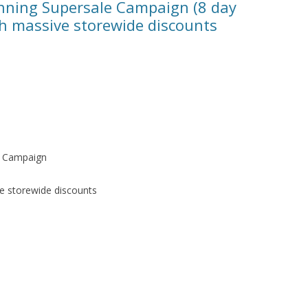
nning Supersale Campaign (8 day
h massive storewide discounts
e Campaign
e storewide discounts