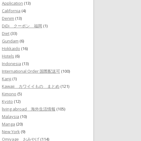
Application
(13)
California
(4)
Denim
(13)
DiDi クーポン 福岡
(1)
Diet
(33)
Gundam
(6)
Hokkaido
(16)
Hotels
(6)
Indonesia
(13)
International Order 国際配送可
(100)
Kanji
(1)
Kawaii カワイイもの まとめ
(121)
Kimono
(5)
Kyoto
(12)
living abroad 海外生活情報
(105)
Malaysia
(10)
Manga
(20)
New York
(9)
Omiyage おみやげ
(114)