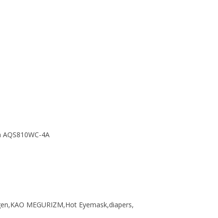
tch AQS810WC-4A
lagen,KAO MEGURIZM,Hot Eyemask,diapers,