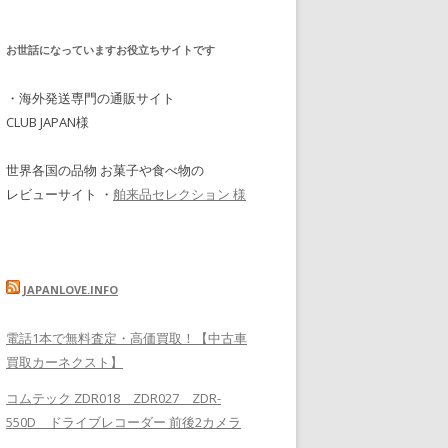
お世話になっていますお役立ちサイトです
・海外発送専門の通販サイト
CLUB JAPAN様
世界各国の品物 お菓子や食べ物の
レビューサイト ・
舶来品セレクション 様
JAPANLOVE.INFO
電話1本で無料査定・高価買取！【中古車
買取カーネクスト】
コムテック ZDR018 ZDR027 ZDR-
550D ドライブレコーダー 前後2カメラ