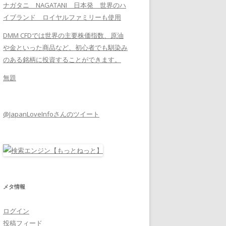
ナガタニ NAGATANI 日本発 世界のハ
イブランド ロイヤルファミリーも使用
DMM CFDでは世界の主要株価指数、原油
や金といった商品など、初心者でも馴染み
のある銘柄に投資することができます。
無題
@JapanLoveInfoさんのツイート
メタ情報
ログイン
投稿フィード