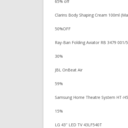
65% off
Clarins Body Shaping Cream 100ml (Ma
50%OFF
Ray-Ban Folding Aviator RB 3479 001/5
30%
JBL OnBeat Air
59%
Samsung Home Theatre System HT-H
15%
LG 43″ LED TV 43LF540T