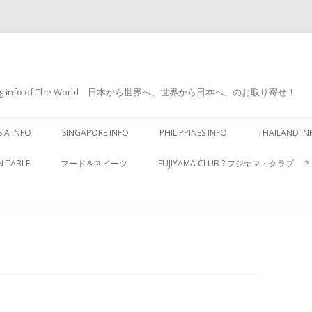
e shopping info of The World 日本から世界へ、世界から日本へ、のお取り寄せ！
コ
ン
IA INFO
SINGAPORE INFO
PHILIPPINES INFO
THAILAND IN
テ
ン
ツ
N TABLE
フード＆スイーツ
FUJIYAMA CLUB ? フジヤマ・クラ
へ
ス
キ
ッ
プ